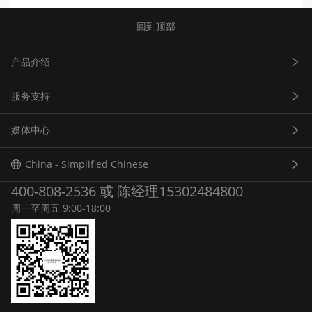
回到顶部
产品介绍
服务支持
产品导览
媒体中心
激光雷达设备
保障与维修
AI边缘设备
新闻资讯
China - Simplified Chinese
400-808-2536 或 陈经理15302484800
智慧水上交通
周一至周五 9:00-18:00
智慧陆上交通
智慧监测系列
智能制造